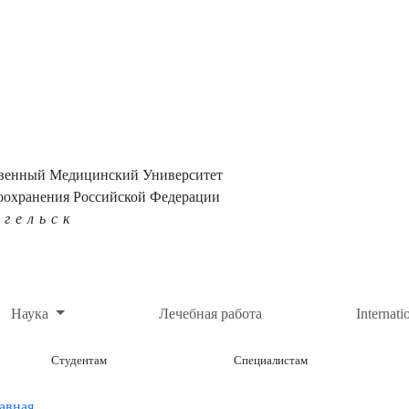
твенный Медицинский Университет
оохранения Российской Федерации
нгельск
Наука
Лечебная работа
Internati
Студентам
Специалистам
авная