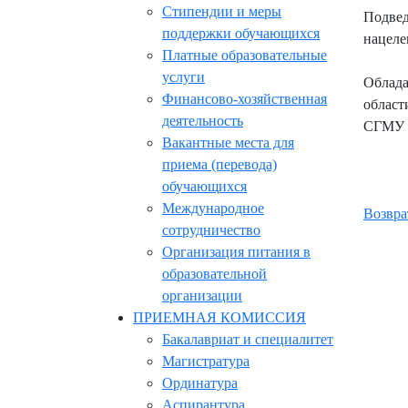
Стипендии и меры
Подвед
поддержки обучающихся
нацеле
Платные образовательные
услуги
Облада
Финансово-хозяйственная
област
деятельность
СГМУ В
Вакантные места для
приема (перевода)
обучающихся
Международное
Возвра
сотрудничество
Организация питания в
образовательной
организации
ПРИЕМНАЯ КОМИССИЯ
Бакалавриат и специалитет
Магистратура
Ординатура
Аспирантура