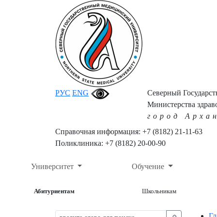
РУС
ENG
Северный Государс
Министерства здрав
город Арха
Справочная информация: +7 (8182) 21-11-63
Поликлиника: +7 (8182) 20-00-90
Университет
Обучение
Абитуриентам
Школьникам
Гл