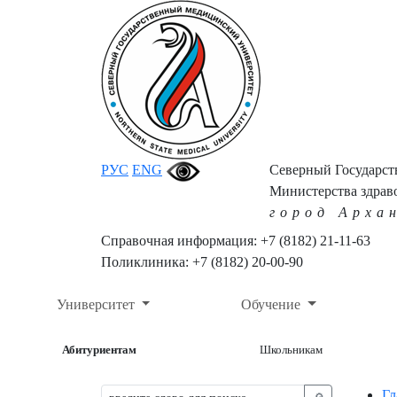
РУС
ENG
Северный Государс
Министерства здрав
город Арха
Справочная информация: +7 (8182) 21-11-63
Поликлиника: +7 (8182) 20-00-90
Университет
Обучение
Абитуриентам
Школьникам
Гл