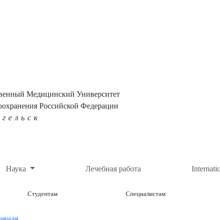
твенный Медицинский Университет
оохранения Российской Федерации
нгельск
Наука
Лечебная работа
Internati
Студентам
Специалистам
авная