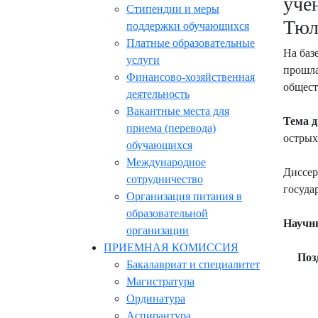
уче
Стипендии и меры
Тюл
поддержки обучающихся
Платные образовательные
На баз
услуги
прошла
Финансово-хозяйственная
общест
деятельность
Вакантные места для
Тема 
приема (перевода)
острых
обучающихся
Международное
Диссер
сотрудничество
госуда
Организация питания в
образовательной
Научн
организации
ПРИЕМНАЯ КОМИССИЯ
Поз
Бакалавриат и специалитет
Магистратура
Ординатура
Аспирантура