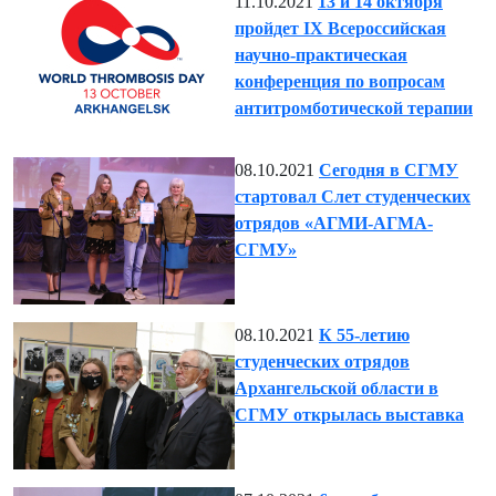
11.10.2021
13 и 14 октября
пройдет IX Всероссийская
научно-практическая
конференция по вопросам
антитромботической терапии
08.10.2021
Сегодня в СГМУ
стартовал Слет студенческих
отрядов «АГМИ-АГМА-
СГМУ»
08.10.2021
К 55-летию
студенческих отрядов
Архангельской области в
СГМУ открылась выставка