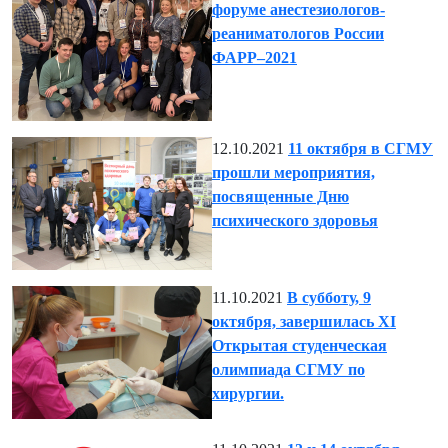
форуме анестезиологов-
реаниматологов России
ФАРР–2021
12.10.2021
11 октября в СГМУ
прошли мероприятия,
посвященные Дню
психического здоровья
11.10.2021
В субботу, 9
октября, завершилась XI
Открытая студенческая
олимпиада СГМУ по
хирургии.