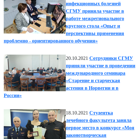
инфекционных болезней
СГМУ приняла участие в
работе межрегионального
круглого стола «Опыт и
перспективы применения
проблемно - ориентированного обучения»
20.10.2021
Сотрудники СГМУ
приняли участие в проведении
международного семинара
«Старение и старческая
астения в Норвегии и в
России»
18.10.2021
Студентка
лечебного факультета заняла
первое место в конкурсе «Моя
законотворческая