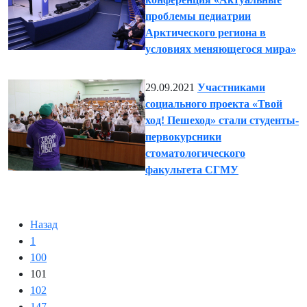
проблемы педиатрии
Арктического региона в
условиях меняющегося мира»
29.09.2021
Участниками
социального проекта «Твой
ход! Пешеход» стали студенты-
первокурсники
стоматологического
факультета СГМУ
Назад
1
100
101
102
147