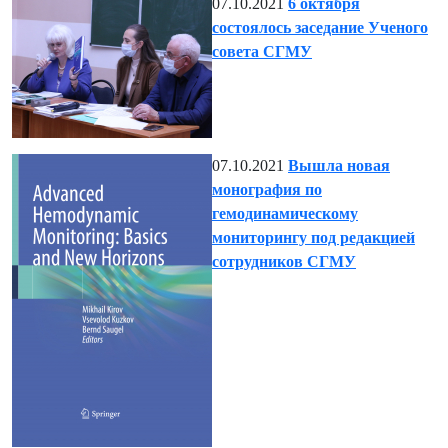
07.10.2021
6 октября
состоялось заседание Ученого
совета СГМУ
07.10.2021
Вышла новая
монография по
гемодинамическому
мониторингу под редакцией
сотрудников СГМУ