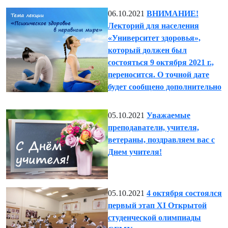
06.10.2021
ВНИМАНИЕ!
Лекторий для населения
«Университет здоровья»,
который должен был
состояться 9 октября 2021 г.,
переносится. О точной дате
будет сообщено дополнительно
05.10.2021
Уважаемые
преподаватели, учителя,
ветераны, поздравляем вас с
Днем учителя!
05.10.2021
4 октября состоялся
первый этап XI Открытой
студенческой олимпиады