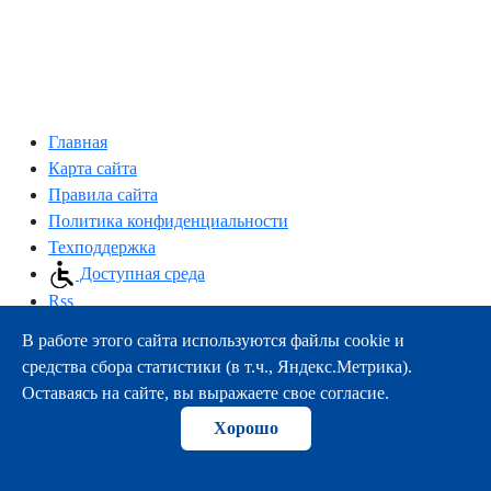
Главная
Карта сайта
Правила сайта
Политика конфиденциальности
Техподдержка
Доступная среда
Rss
В работе этого сайта используются файлы cookie и
163000, г.Архангельск, пр-т Троицкий, 51
средства сбора статистики (в т.ч., Яндекс.Метрика).
тел.:
+7 (8182) 21-11-63
Оставаясь на сайте, вы выражаете свое согласие.
e-mail:
info@nsmu.ru
Хорошо
© ФГБОУ ВО СГМУ (г. Архангельск) Минздрава России
2008-2026