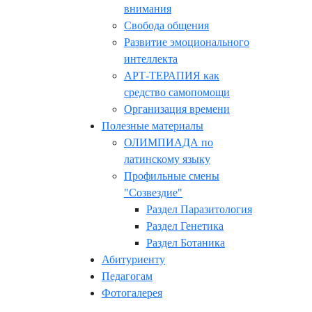
внимания
Свобода общения
Развитие эмоционального
интеллекта
АРТ-ТЕРАПИЯ как
средство самопомощи
Организация времени
Полезные материалы
ОЛИМПИАДА по
латинскому языку
Профильные смены
"Созвездие"
Раздел Паразитология
Раздел Генетика
Раздел Ботаника
Абитуриенту
Педагогам
Фотогалерея