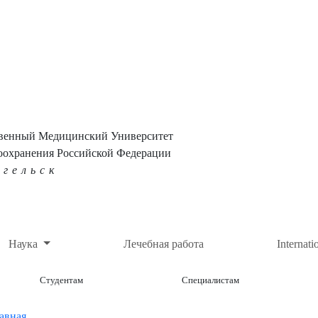
твенный Медицинский Университет
оохранения Российской Федерации
нгельск
Наука
Лечебная работа
Internati
Студентам
Специалистам
авная