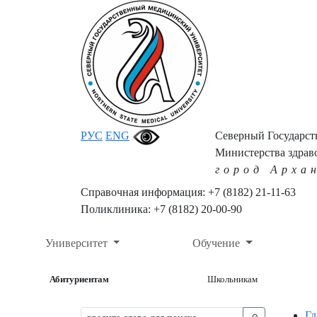
РУС
ENG
Северный Государс
Министерства здрав
город Арха
Справочная информация: +7 (8182) 21-11-63
Поликлиника: +7 (8182) 20-00-90
Университет
Обучение
Абитуриентам
Школьникам
Гл