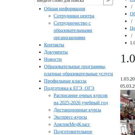
🔎︎
/
Общая информация
Об
Сотрудники центра
/
Сотрудничество с
Це
образовательными
/
организациями
1.
Контакты
Документы
1.
Новости
Образовательные программы,
платные образовательные услуги
1.03.2
Профильные классы
05.03.
Подготовка к ЕГЭ, ОГЭ
Расписание очных курсов
на 2025-2026 учебный год
Дистанционные курсы
Экспресс-курсы
АрктикМедКласс
Подготовительное