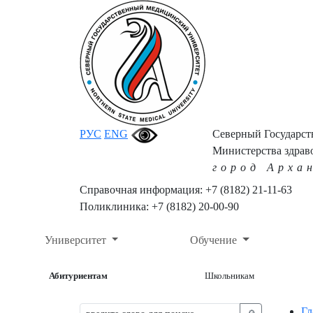
РУС
ENG
Северный Государс
Министерства здрав
город Арха
Справочная информация: +7 (8182) 21-11-63
Поликлиника: +7 (8182) 20-00-90
Университет
Обучение
Абитуриентам
Школьникам
Гл