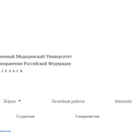
твенный Медицинский Университет
оохранения Российской Федерации
нгельск
Наука
Лечебная работа
Internati
Студентам
Специалистам
авная