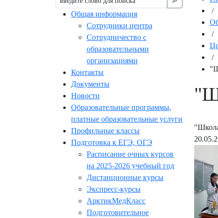
🔎︎
/
Общая информация
Об
Сотрудники центра
/
Сотрудничество с
Це
образовательными
/
организациями
"Ш
Контакты
Документы
"Ш
Новости
Образовательные программы,
платные образовательные услуги
"Школа
Профильные классы
20.05.
Подготовка к ЕГЭ, ОГЭ
Расписание очных курсов
на 2025-2026 учебный год
Дистанционные курсы
Экспресс-курсы
АрктикМедКласс
Подготовительное