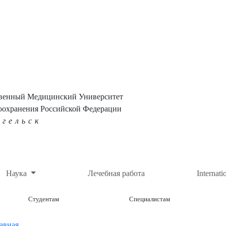
твенный Медицинский Университет
оохранения Российской Федерации
нгельск
Наука
Лечебная работа
Internati
Студентам
Специалистам
авная