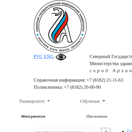
РУС
ENG
Северный Государс
Министерства здрав
город Арха
Справочная информация: +7 (8182) 21-11-63
Поликлиника: +7 (8182) 20-00-90
Университет
Обучение
Абитуриентам
Школьникам
Гл