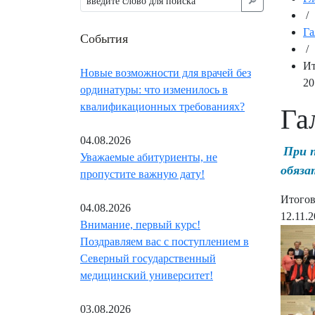
🔎︎
/
Га
События
/
Ит
Новые возможности для врачей без
20
ординатуры: что изменилось в
квалификационных требованиях?
Га
04.08.2026
При 
Уважаемые абитуриенты, не
обяза
пропустите важную дату!
Итогов
04.08.2026
12.11.
Внимание, первый курс!
Поздравляем вас с поступлением в
Северный государственный
медицинский университет!
03.08.2026