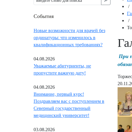
🔎︎
/
Га
События
/
То
Новые возможности для врачей без
ординатуры: что изменилось в
Га
квалификационных требованиях?
При 
04.08.2026
обяза
Уважаемые абитуриенты, не
пропустите важную дату!
Торжес
20.11.
04.08.2026
Внимание, первый курс!
Поздравляем вас с поступлением в
Северный государственный
медицинский университет!
03.08.2026