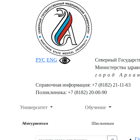
РУС
ENG
Северный Государс
Министерства здрав
город Арха
Справочная информация: +7 (8182) 21-11-63
Поликлиника: +7 (8182) 20-00-90
Университет
Обучение
Абитуриентам
Школьникам
Гл