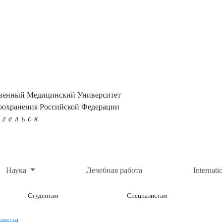
твенный Медицинский Университет
оохранения Российской Федерации
нгельск
Наука
Лечебная работа
Internati
Студентам
Специалистам
авная