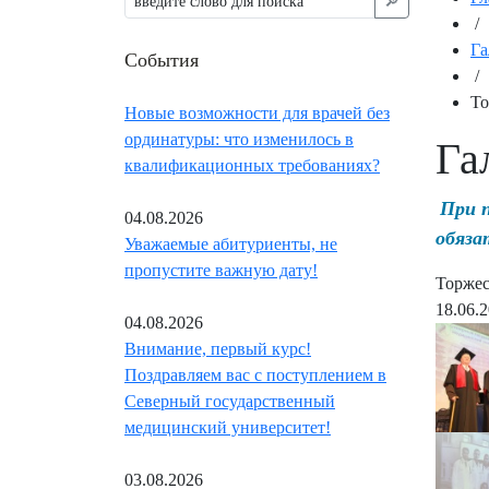
🔎︎
/
Га
События
/
То
Новые возможности для врачей без
ординатуры: что изменилось в
Га
квалификационных требованиях?
При 
04.08.2026
обяза
Уважаемые абитуриенты, не
пропустите важную дату!
Торжес
18.06.
04.08.2026
Внимание, первый курс!
Поздравляем вас с поступлением в
Северный государственный
медицинский университет!
03.08.2026