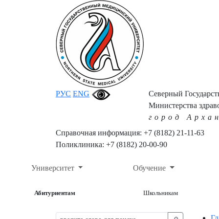
РУС
ENG
Северный Государс
Министерства здрав
город Арха
Справочная информация: +7 (8182) 21-11-63
Поликлиника: +7 (8182) 20-00-90
Университет
Обучение
Абитуриентам
Школьникам
Гл