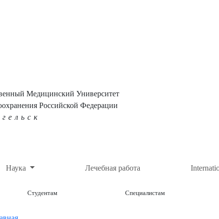
твенный Медицинский Университет
оохранения Российской Федерации
нгельск
Наука
Лечебная работа
Internati
Студентам
Специалистам
авная