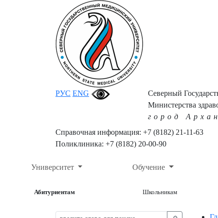
РУС
ENG
Северный Государс
Министерства здрав
город Арха
Справочная информация: +7 (8182) 21-11-63
Поликлиника: +7 (8182) 20-00-90
Университет
Обучение
Абитуриентам
Школьникам
Гл