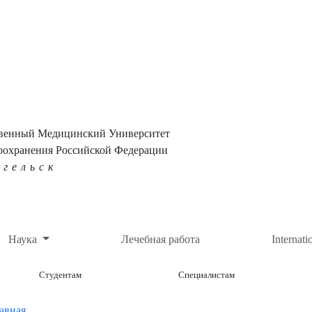
твенный Медицинский Университет
оохранения Российской Федерации
нгельск
Наука
Лечебная работа
Internati
Студентам
Специалистам
авная