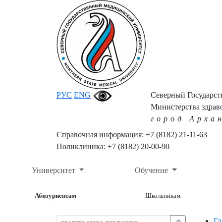
РУС
ENG
Северный Государс
Министерства здрав
город Арха
Справочная информация: +7 (8182) 21-11-63
Поликлиника: +7 (8182) 20-00-90
Университет
Обучение
Абитуриентам
Школьникам
Гл