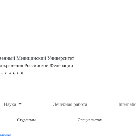
твенный Медицинский Университет
оохранения Российской Федерации
нгельск
Наука
Лечебная работа
Internati
Студентам
Специалистам
авная