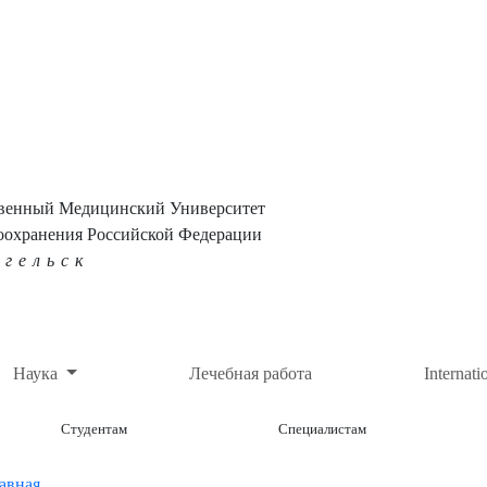
твенный Медицинский Университет
оохранения Российской Федерации
нгельск
Наука
Лечебная работа
Internati
Студентам
Специалистам
авная