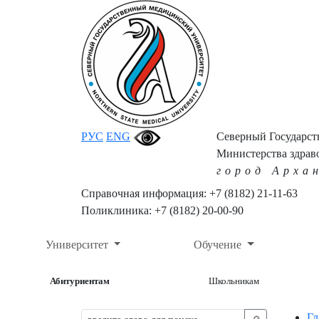
РУС
ENG
Северный Государс
Министерства здрав
город Арха
Справочная информация: +7 (8182) 21-11-63
Поликлиника: +7 (8182) 20-00-90
Университет
Обучение
Абитуриентам
Школьникам
Гл