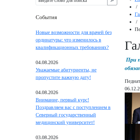
🔎︎
/
Га
События
/
Пе
Новые возможности для врачей без
ординатуры: что изменилось в
Га
квалификационных требованиях?
При 
04.08.2026
обяза
Уважаемые абитуриенты, не
пропустите важную дату!
Педиат
06.12.
04.08.2026
Внимание, первый курс!
Поздравляем вас с поступлением в
Северный государственный
медицинский университет!
03.08.2026