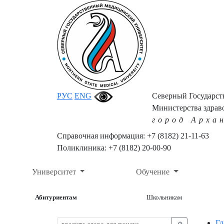
РУС
ENG
Северный Государс
Министерства здрав
город Арха
Справочная информация: +7 (8182) 21-11-63
Поликлиника: +7 (8182) 20-00-90
Университет
Обучение
Абитуриентам
Школьникам
Гл