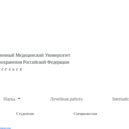
твенный Медицинский Университет
оохранения Российской Федерации
нгельск
Наука
Лечебная работа
Internati
Студентам
Специалистам
авная