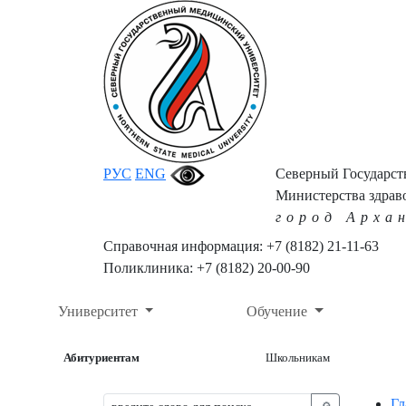
РУС
ENG
Северный Государс
Министерства здрав
город Арха
Справочная информация: +7 (8182) 21-11-63
Поликлиника: +7 (8182) 20-00-90
Университет
Обучение
Абитуриентам
Школьникам
Гл