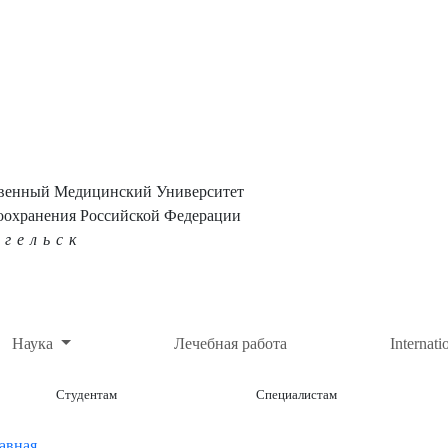
твенный Медицинский Университет
оохранения Российской Федерации
нгельск
Наука
Лечебная работа
Internati
Студентам
Специалистам
авная