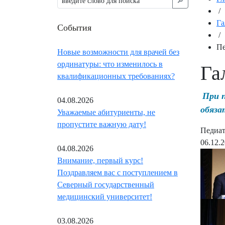
🔎︎
/
Га
События
/
Пе
Новые возможности для врачей без
ординатуры: что изменилось в
Га
квалификационных требованиях?
При 
04.08.2026
обяза
Уважаемые абитуриенты, не
пропустите важную дату!
Педиат
06.12.
04.08.2026
Внимание, первый курс!
Поздравляем вас с поступлением в
Северный государственный
медицинский университет!
03.08.2026