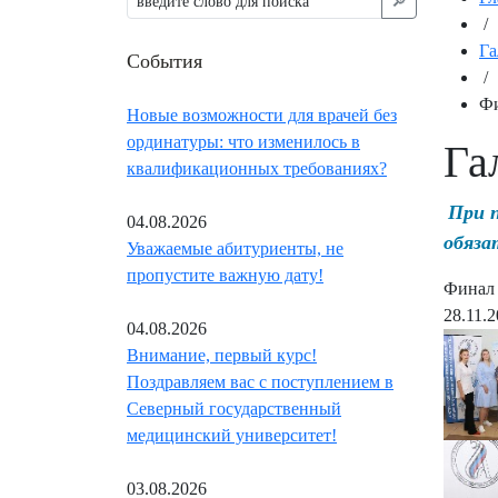
🔎︎
/
Га
События
/
Фи
Новые возможности для врачей без
ординатуры: что изменилось в
Га
квалификационных требованиях?
При 
04.08.2026
обяза
Уважаемые абитуриенты, не
пропустите важную дату!
Финал 
28.11.
04.08.2026
Внимание, первый курс!
Поздравляем вас с поступлением в
Северный государственный
медицинский университет!
03.08.2026