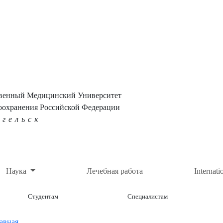
твенный Медицинский Университет
оохранения Российской Федерации
нгельск
Наука
Лечебная работа
Internati
Студентам
Специалистам
авная