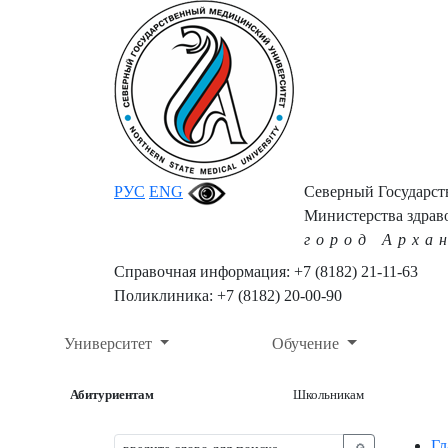
РУС
ENG
Северный Государс
Министерства здрав
город Арха
Справочная информация: +7 (8182) 21-11-63
Поликлиника: +7 (8182) 20-00-90
Университет
Обучение
Абитуриентам
Школьникам
Гл