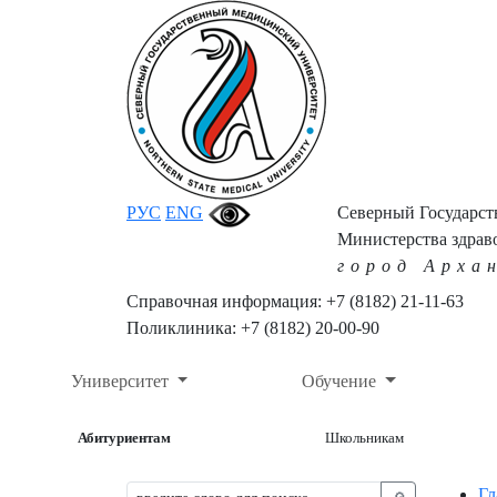
РУС
ENG
Северный Государс
Министерства здрав
город Арха
Справочная информация: +7 (8182) 21-11-63
Поликлиника: +7 (8182) 20-00-90
Университет
Обучение
Абитуриентам
Школьникам
Гл