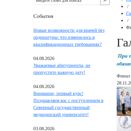
🔎︎
/
Га
События
/
Фи
Новые возможности для врачей без
ординатуры: что изменилось в
Га
квалификационных требованиях?
При 
04.08.2026
обяза
Уважаемые абитуриенты, не
пропустите важную дату!
Финал 
28.11.
04.08.2026
Внимание, первый курс!
Поздравляем вас с поступлением в
Северный государственный
медицинский университет!
03.08.2026