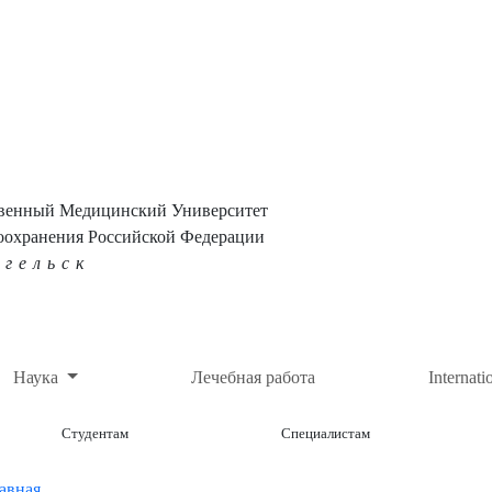
твенный Медицинский Университет
оохранения Российской Федерации
нгельск
Наука
Лечебная работа
Internati
Студентам
Специалистам
авная