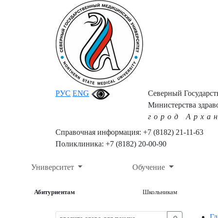
РУС
ENG
Северный Государс
Министерства здрав
город Арха
Справочная информация: +7 (8182) 21-11-63
Поликлиника: +7 (8182) 20-00-90
Университет
Обучение
Абитуриентам
Школьникам
Гл