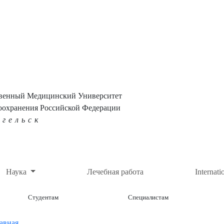
твенный Медицинский Университет
оохранения Российской Федерации
нгельск
Наука
Лечебная работа
Internati
Студентам
Специалистам
авная