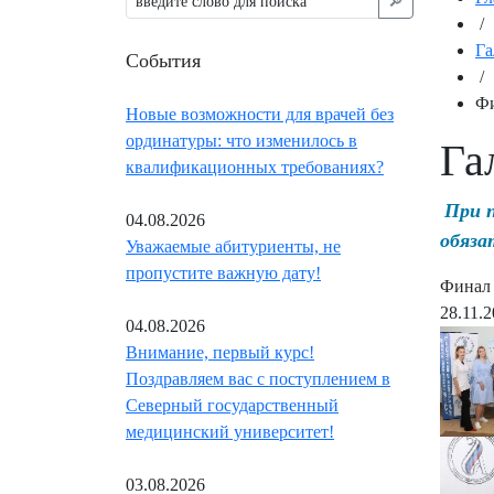
🔎︎
/
Га
События
/
Фи
Новые возможности для врачей без
ординатуры: что изменилось в
Га
квалификационных требованиях?
При 
04.08.2026
обяза
Уважаемые абитуриенты, не
пропустите важную дату!
Финал 
28.11.
04.08.2026
Внимание, первый курс!
Поздравляем вас с поступлением в
Северный государственный
медицинский университет!
03.08.2026