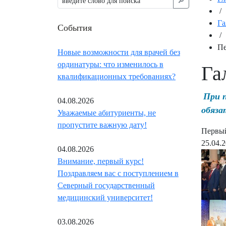
🔎︎
/
Га
События
/
Пе
Новые возможности для врачей без
ординатуры: что изменилось в
Га
квалификационных требованиях?
При 
04.08.2026
обяза
Уважаемые абитуриенты, не
пропустите важную дату!
Первый
25.04.
04.08.2026
Внимание, первый курс!
Поздравляем вас с поступлением в
Северный государственный
медицинский университет!
03.08.2026