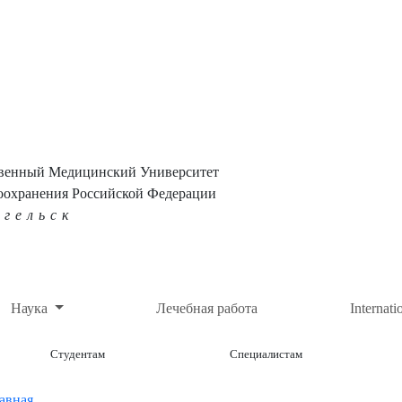
твенный Медицинский Университет
оохранения Российской Федерации
нгельск
Наука
Лечебная работа
Internati
Студентам
Специалистам
авная