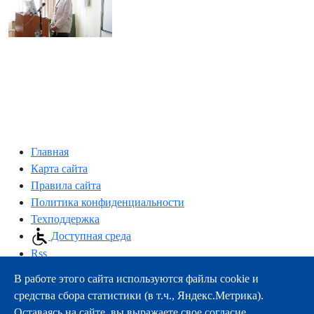
Главная
Карта сайта
Правила сайта
Политика конфиденциальности
Техподдержка
Доступная среда
Rss
В работе этого сайта используются файлы cookie и
163000, г.Архангельск, пр-т Троицкий, 51
средства сбора статистики (в т.ч., Яндекс.Метрика).
тел.:
+7 (8182) 21-11-63
Оставаясь на сайте, вы выражаете свое согласие.