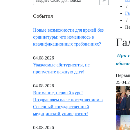
🔎︎
/
Га
События
/
Пе
Новые возможности для врачей без
ординатуры: что изменилось в
Га
квалификационных требованиях?
При 
04.08.2026
обяза
Уважаемые абитуриенты, не
пропустите важную дату!
Первый
25.04.
04.08.2026
Внимание, первый курс!
Поздравляем вас с поступлением в
Северный государственный
медицинский университет!
03.08.2026