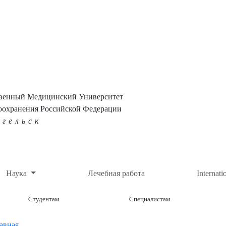
твенный Медицинский Университет
оохранения Российской Федерации
нгельск
Наука
Лечебная работа
Internati
Студентам
Специалистам
авная