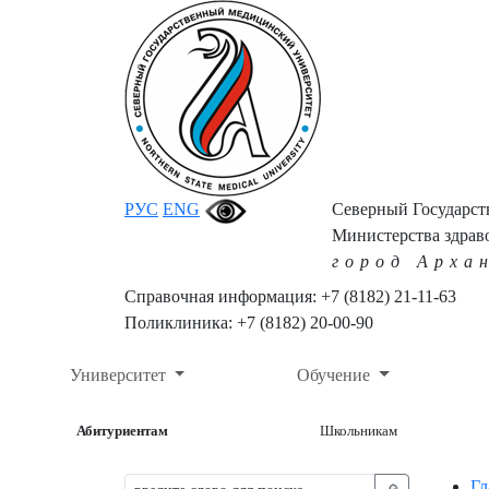
РУС
ENG
Северный Государс
Министерства здрав
город Арха
Справочная информация: +7 (8182) 21-11-63
Поликлиника: +7 (8182) 20-00-90
Университет
Обучение
Абитуриентам
Школьникам
Гл