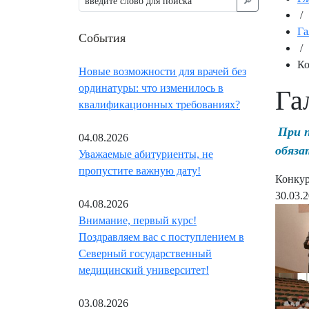
🔎︎
/
Га
События
/
Ко
Новые возможности для врачей без
ординатуры: что изменилось в
Га
квалификационных требованиях?
При 
04.08.2026
обяза
Уважаемые абитуриенты, не
пропустите важную дату!
Конкур
30.03.
04.08.2026
Внимание, первый курс!
Поздравляем вас с поступлением в
Северный государственный
медицинский университет!
03.08.2026