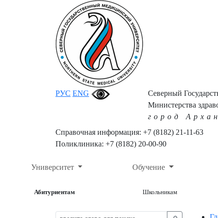
РУС
ENG
Северный Государс
Министерства здрав
город Арха
Справочная информация: +7 (8182) 21-11-63
Поликлиника: +7 (8182) 20-00-90
Университет
Обучение
Абитуриентам
Школьникам
Гл