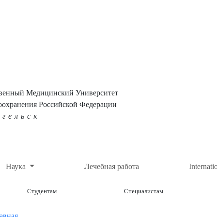
твенный Медицинский Университет
оохранения Российской Федерации
нгельск
Наука
Лечебная работа
Internati
Студентам
Специалистам
авная