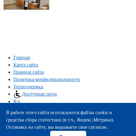
Главная
Карта сайта
Правила сайта
Политика конфиденциальности
Техподдержка
Доступная среда
Rss
В работе этого сайта используются файлы cookie и
163000, г.Архангельск, пр-т Троицкий, 51
средства сбора статистики (в т.ч., Яндекс.Метрика).
тел.:
+7 (8182) 21-11-63
Оставаясь на сайте, вы выражаете свое согласие.
e-mail:
info@nsmu.ru