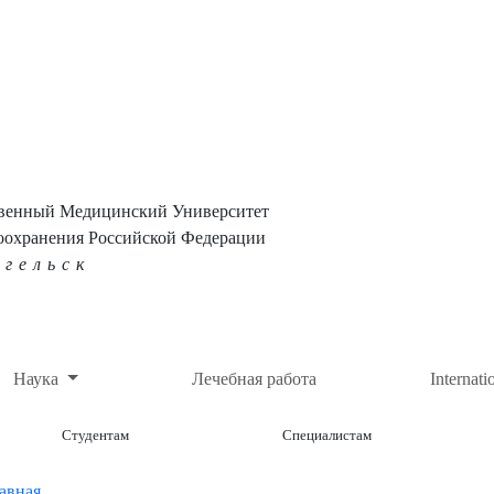
твенный Медицинский Университет
оохранения Российской Федерации
нгельск
Наука
Лечебная работа
Internati
Студентам
Специалистам
авная