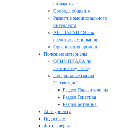
внимания
Свобода общения
Развитие эмоционального
интеллекта
АРТ-ТЕРАПИЯ как
средство самопомощи
Организация времени
Полезные материалы
ОЛИМПИАДА по
латинскому языку
Профильные смены
"Созвездие"
Раздел Паразитология
Раздел Генетика
Раздел Ботаника
Абитуриенту
Педагогам
Фотогалерея