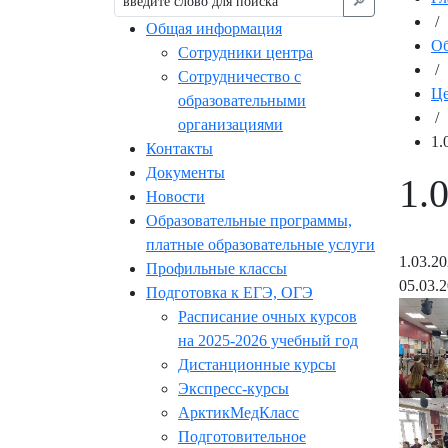
🔎︎
/
Общая информация
Об
Сотрудники центра
/
Сотрудничество с
Це
образовательными
/
организациями
1.
Контакты
Документы
1.
Новости
Образовательные программы,
платные образовательные услуги
1.03.2
Профильные классы
05.03.
Подготовка к ЕГЭ, ОГЭ
Расписание очных курсов
на 2025-2026 учебный год
Дистанционные курсы
Экспресс-курсы
АрктикМедКласс
Подготовительное