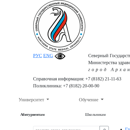
РУС
ENG
Северный Государс
Министерства здрав
город Арха
Справочная информация: +7 (8182) 21-11-63
Поликлиника: +7 (8182) 20-00-90
Университет
Обучение
Абитуриентам
Школьникам
Гл