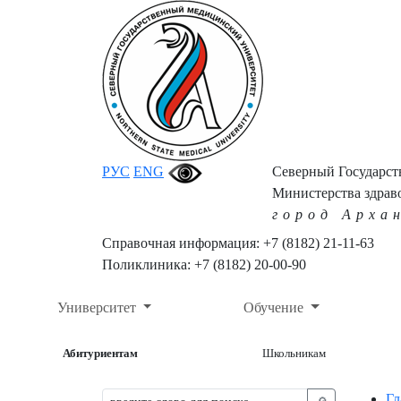
РУС
ENG
Северный Государс
Министерства здрав
город Арха
Справочная информация: +7 (8182) 21-11-63
Поликлиника: +7 (8182) 20-00-90
Университет
Обучение
Абитуриентам
Школьникам
Гл