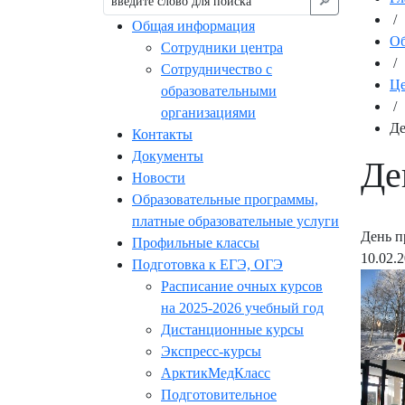
🔎︎
/
Общая информация
Об
Сотрудники центра
/
Сотрудничество с
Це
образовательными
/
организациями
Де
Контакты
Документы
Де
Новости
Образовательные программы,
платные образовательные услуги
День 
Профильные классы
10.02.
Подготовка к ЕГЭ, ОГЭ
Расписание очных курсов
на 2025-2026 учебный год
Дистанционные курсы
Экспресс-курсы
АрктикМедКласс
Подготовительное