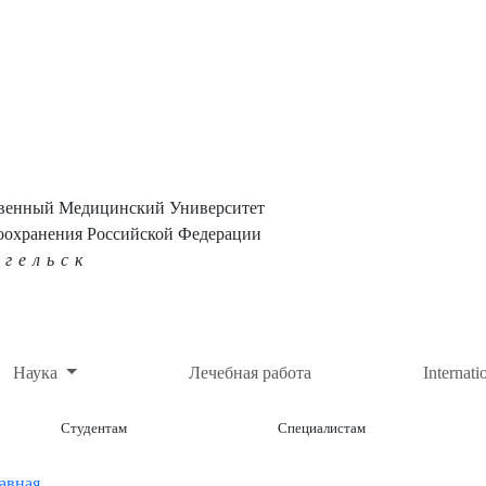
твенный Медицинский Университет
оохранения Российской Федерации
нгельск
Наука
Лечебная работа
Internati
Студентам
Специалистам
авная