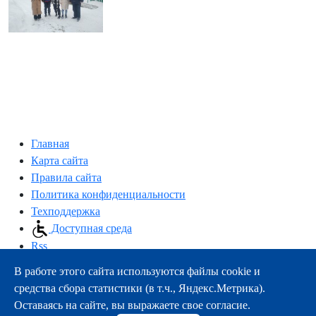
Главная
Карта сайта
Правила сайта
Политика конфиденциальности
Техподдержка
Доступная среда
Rss
В работе этого сайта используются файлы cookie и
163000, г.Архангельск, пр-т Троицкий, 51
средства сбора статистики (в т.ч., Яндекс.Метрика).
тел.:
+7 (8182) 21-11-63
Оставаясь на сайте, вы выражаете свое согласие.
e-mail:
info@nsmu.ru