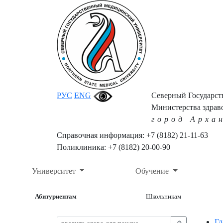
РУС
ENG
Северный Государс
Министерства здрав
город Арха
Справочная информация: +7 (8182) 21-11-63
Поликлиника: +7 (8182) 20-00-90
Университет
Обучение
Абитуриентам
Школьникам
Гл