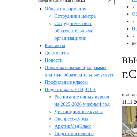
🔎︎
/
Общая информация
Об
Сотрудники центра
/
Сотрудничество с
Це
образовательными
/
организациями
вы
Контакты
Документы
вы
Новости
Образовательные программы,
г.
платные образовательные услуги
Профильные классы
Подготовка к ЕГЭ, ОГЭ
выстав
Расписание очных курсов
11.11.2
на 2025-2026 учебный год
Дистанционные курсы
Экспресс-курсы
АрктикМедКласс
Подготовительное