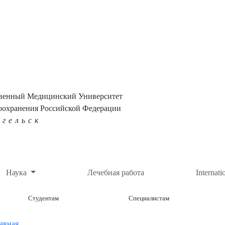
твенный Медицинский Университет
оохранения Российской Федерации
нгельск
Наука
Лечебная работа
Internati
Студентам
Специалистам
авная