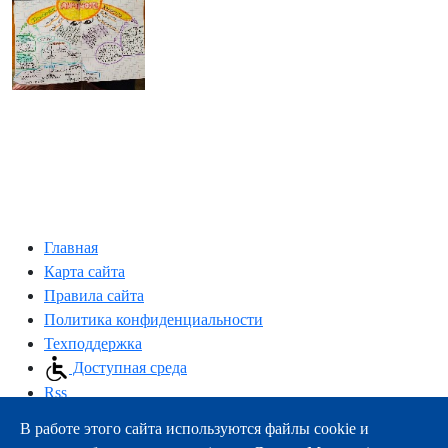
Главная
Карта сайта
Правила сайта
Политика конфиденциальности
Техподдержка
Доступная среда
Rss
В работе этого сайта используются файлы cookie и
163000, г.Архангельск, пр-т Троицкий, 51