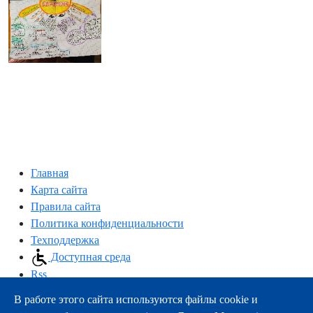
Главная
Карта сайта
Правила сайта
Политика конфиденциальности
Техподдержка
Доступная среда
Rss
В работе этого сайта используются файлы cookie и
163000, г.Архангельск, пр-т Троицкий, 51