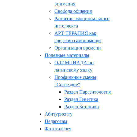
внимания
Свобода общения
Развитие эмоционального
интеллекта
АРТ-ТЕРАПИЯ как
средство самопомощи
Организация времени
Полезные материалы
ОЛИМПИАДА по
латинскому языку
Профильные смены
"Созвездие"
Раздел Паразитология
Раздел Генетика
Раздел Ботаника
Абитуриенту
Педагогам
Фотогалерея