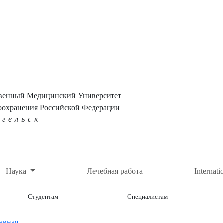
твенный Медицинский Университет
оохранения Российской Федерации
нгельск
Наука
Лечебная работа
Internati
Студентам
Специалистам
авная