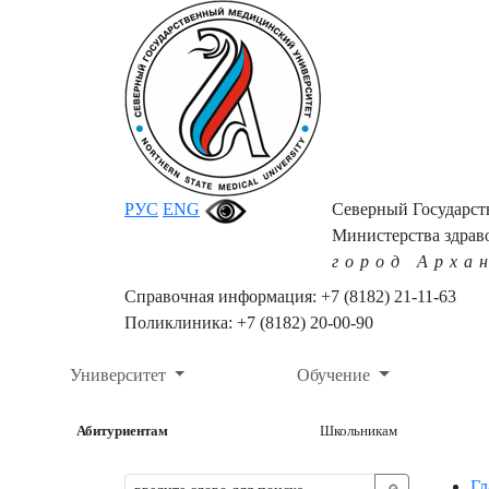
РУС
ENG
Северный Государс
Министерства здрав
город Арха
Справочная информация: +7 (8182) 21-11-63
Поликлиника: +7 (8182) 20-00-90
Университет
Обучение
Абитуриентам
Школьникам
Гл