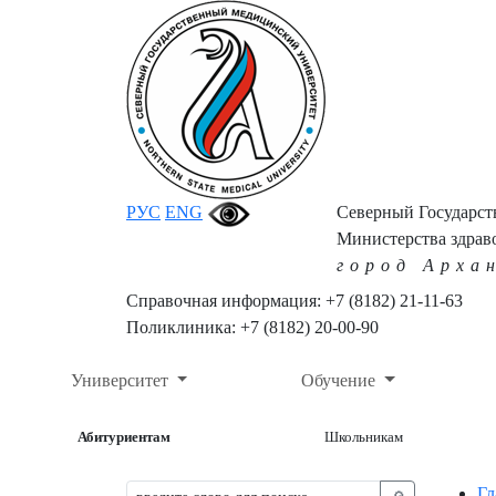
РУС
ENG
Северный Государс
Министерства здрав
город Арха
Справочная информация: +7 (8182) 21-11-63
Поликлиника: +7 (8182) 20-00-90
Университет
Обучение
Абитуриентам
Школьникам
Гл