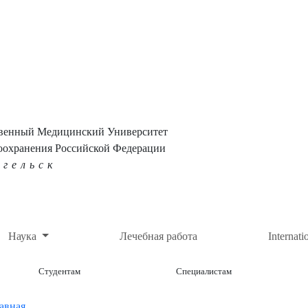
твенный Медицинский Университет
оохранения Российской Федерации
нгельск
Наука
Лечебная работа
Internati
Студентам
Специалистам
авная