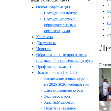
🔎︎
/
Общая информация
Об
Сотрудники центра
/
Сотрудничество с
Це
образовательными
/
организациями
Ле
Контакты
Документы
Ле
Новости
Образовательные программы,
платные образовательные услуги
Летняя
Профильные классы
Подготовка к ЕГЭ, ОГЭ
Расписание очных курсов
на 2025-2026 учебный год
Дистанционные курсы
Экспресс-курсы
АрктикМедКласс
Подготовительное