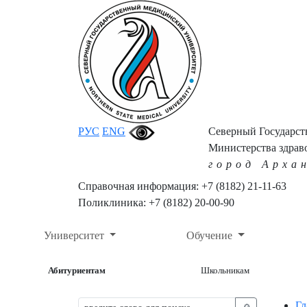
РУС
ENG
Северный Государс
Министерства здрав
город Арха
Справочная информация: +7 (8182) 21-11-63
Поликлиника: +7 (8182) 20-00-90
Университет
Обучение
Абитуриентам
Школьникам
Гл