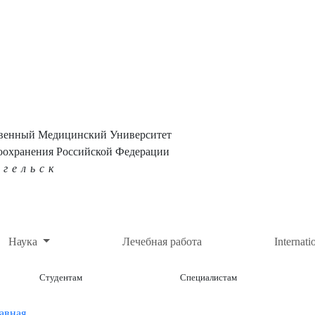
твенный Медицинский Университет
оохранения Российской Федерации
нгельск
Наука
Лечебная работа
Internati
Студентам
Специалистам
авная