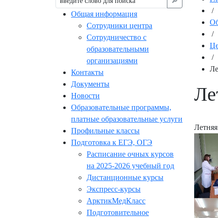
🔎︎
/
Общая информация
Об
Сотрудники центра
/
Сотрудничество с
Це
образовательными
/
организациями
Ле
Контакты
Документы
Ле
Новости
Образовательные программы,
платные образовательные услуги
Летняя
Профильные классы
Подготовка к ЕГЭ, ОГЭ
Расписание очных курсов
на 2025-2026 учебный год
Дистанционные курсы
Экспресс-курсы
АрктикМедКласс
Подготовительное