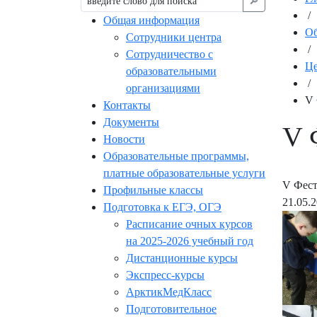
🔎︎
/
Общая информация
Об
Сотрудники центра
/
Сотрудничество с
Це
образовательными
/
организациями
V 
Контакты
Документы
V 
Новости
Образовательные программы,
платные образовательные услуги
V Фест
Профильные классы
21.05.
Подготовка к ЕГЭ, ОГЭ
Расписание очных курсов
на 2025-2026 учебный год
Дистанционные курсы
Экспресс-курсы
АрктикМедКласс
Подготовительное