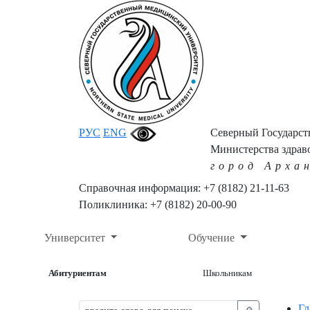
РУС
ENG
Северный Государс
Министерства здрав
город Арха
Справочная информация: +7 (8182) 21-11-63
Поликлиника: +7 (8182) 20-00-90
Университет
Обучение
Абитуриентам
Школьникам
Гл