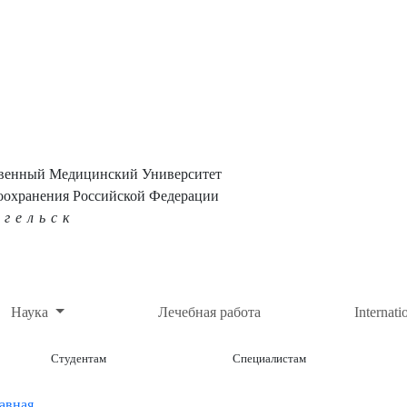
твенный Медицинский Университет
оохранения Российской Федерации
нгельск
Наука
Лечебная работа
Internati
Студентам
Специалистам
авная