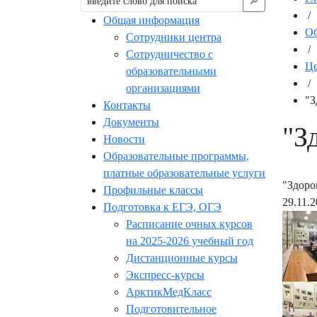
🔎︎
/
Общая информация
Об
Сотрудники центра
/
Сотрудничество с
Це
образовательными
/
организациями
"З
Контакты
Документы
"З
Новости
Образовательные программы,
платные образовательные услуги
"Здоро
Профильные классы
29.11.
Подготовка к ЕГЭ, ОГЭ
Расписание очных курсов
на 2025-2026 учебный год
Дистанционные курсы
Экспресс-курсы
АрктикМедКласс
Подготовительное