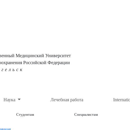
твенный Медицинский Университет
оохранения Российской Федерации
нгельск
Наука
Лечебная работа
Internati
Студентам
Специалистам
авная