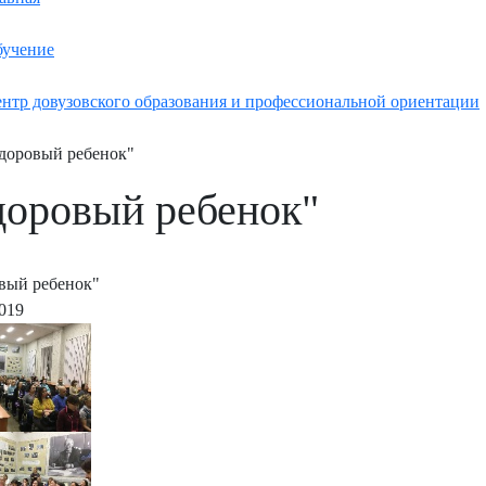
учение
нтр довузовского образования и профессиональной ориентации
доровый ребенок"
доровый ребенок"
вый ребенок"
2019