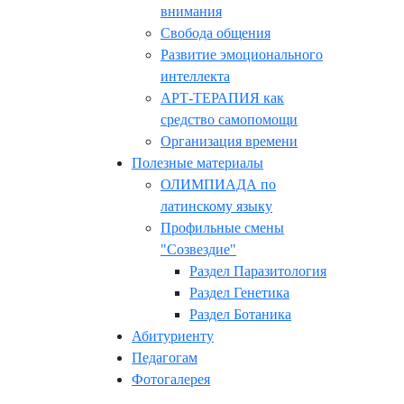
внимания
Свобода общения
Развитие эмоционального
интеллекта
АРТ-ТЕРАПИЯ как
средство самопомощи
Организация времени
Полезные материалы
ОЛИМПИАДА по
латинскому языку
Профильные смены
"Созвездие"
Раздел Паразитология
Раздел Генетика
Раздел Ботаника
Абитуриенту
Педагогам
Фотогалерея