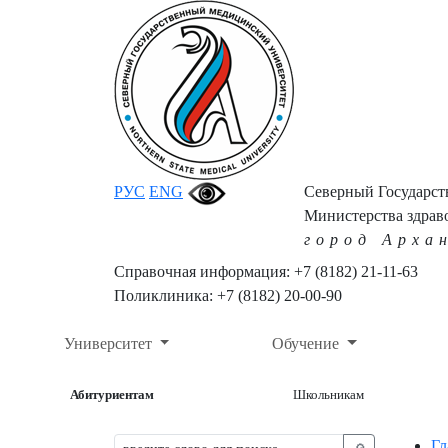
РУС
ENG
Северный Государс
Министерства здрав
город Арха
Справочная информация: +7 (8182) 21-11-63
Поликлиника: +7 (8182) 20-00-90
Университет
Обучение
Абитуриентам
Школьникам
Гл