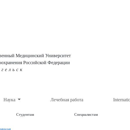
твенный Медицинский Университет
оохранения Российской Федерации
нгельск
Наука
Лечебная работа
Internati
Студентам
Специалистам
авная