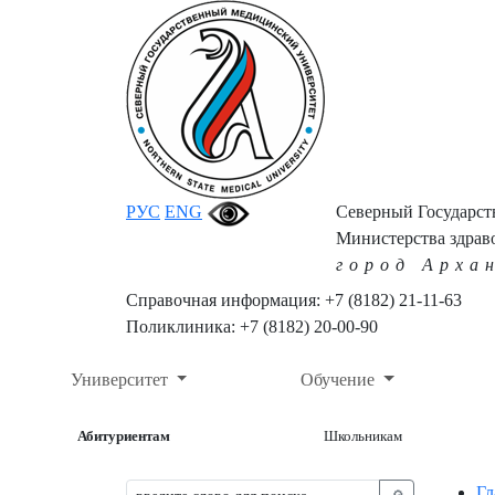
РУС
ENG
Северный Государс
Министерства здрав
город Арха
Справочная информация: +7 (8182) 21-11-63
Поликлиника: +7 (8182) 20-00-90
Университет
Обучение
Абитуриентам
Школьникам
Гл