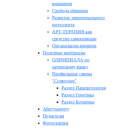
внимания
Свобода общения
Развитие эмоционального
интеллекта
АРТ-ТЕРАПИЯ как
средство самопомощи
Организация времени
Полезные материалы
ОЛИМПИАДА по
латинскому языку
Профильные смены
"Созвездие"
Раздел Паразитология
Раздел Генетика
Раздел Ботаника
Абитуриенту
Педагогам
Фотогалерея