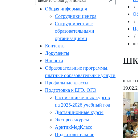
🔎︎
/
Общая информация
Об
Сотрудники центра
/
Сотрудничество с
Це
образовательными
/
организациями
шк
Контакты
Документы
шк
Новости
Образовательные программы,
платные образовательные услуги
школа 
Профильные классы
19.02.
Подготовка к ЕГЭ, ОГЭ
Расписание очных курсов
на 2025-2026 учебный год
Дистанционные курсы
Экспресс-курсы
АрктикМедКласс
Подготовительное