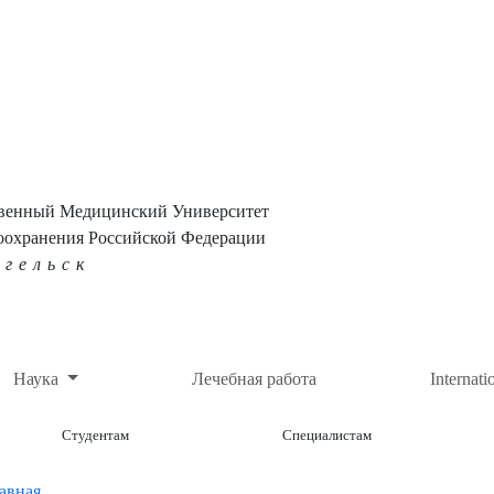
твенный Медицинский Университет
оохранения Российской Федерации
нгельск
Наука
Лечебная работа
Internati
Студентам
Специалистам
авная