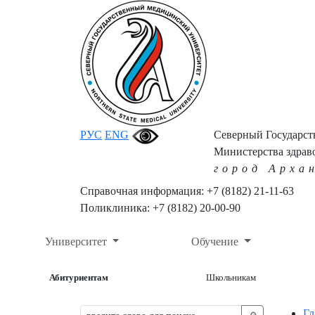
РУС
ENG
Северный Государс
Министерства здрав
город Арха
Справочная информация: +7 (8182) 21-11-63
Поликлиника: +7 (8182) 20-00-90
Университет
Обучение
Абитуриентам
Школьникам
Гл