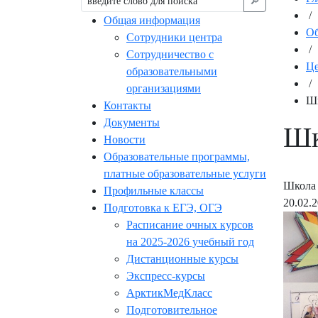
🔎︎
/
Общая информация
Об
Сотрудники центра
/
Сотрудничество с
Це
образовательными
/
организациями
Шк
Контакты
Документы
Шк
Новости
Образовательные программы,
платные образовательные услуги
Школа 
Профильные классы
20.02.
Подготовка к ЕГЭ, ОГЭ
Расписание очных курсов
на 2025-2026 учебный год
Дистанционные курсы
Экспресс-курсы
АрктикМедКласс
Подготовительное