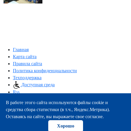
Главная
Карта сайта
Правила сайта
Политика конфиденциальности
Техподдержка
Доступная среда
Rss
В работе этого сайта используются файлы cookie и
163000, г.Архангельск, пр-т Троицкий, 51
средства сбора статистики (в т.ч., Яндекс.Метрика).
тел.:
+7 (8182) 21-11-63
Оставаясь на сайте, вы выражаете свое согласие.
e-mail:
info@nsmu.ru
Хорошо
© ФГБОУ ВО СГМУ (г. Архангельск) Минздрава России