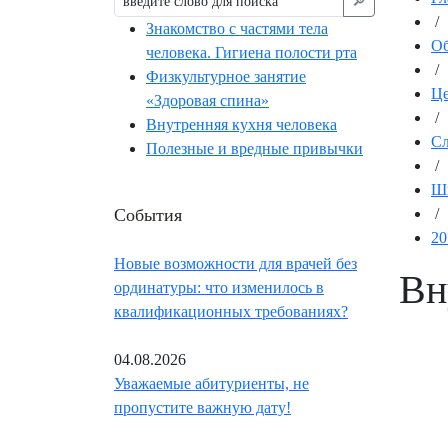
🔎︎
/
Знакомство с частями тела
Об
человека. Гигиена полости рта
/
Физкультурное занятие
Це
«Здоровая спина»
/
Внутренняя кухня человека
Сл
Полезные и вредные привычки
/
Ш
События
/
20
Новые возможности для врачей без
Вн
ординатуры: что изменилось в
квалификационных требованиях?
04.08.2026
Уважаемые абитуриенты, не
пропустите важную дату!