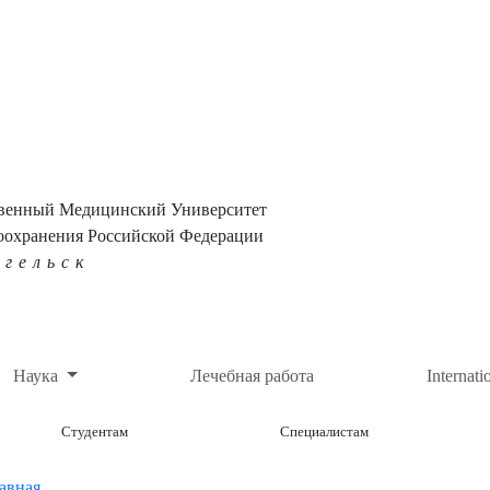
твенный Медицинский Университет
оохранения Российской Федерации
нгельск
Наука
Лечебная работа
Internati
Студентам
Специалистам
авная