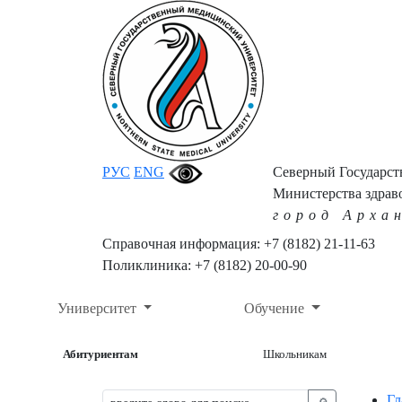
РУС
ENG
Северный Государс
Министерства здрав
город Арха
Справочная информация: +7 (8182) 21-11-63
Поликлиника: +7 (8182) 20-00-90
Университет
Обучение
Абитуриентам
Школьникам
Гл