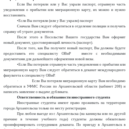
Если Вы потеряли или у Вас украли паспорт, отрывную часть
уведомления о прибытии или миграционную карту, их можно и нужно
восстановить.
•Если Вы потеряли (или у Вас украли) паспорт
Сначала Вам следует обратиться в отделение полиции и получить
справку об утрате документов.
После этого в Посольстве Вашего государства Вам оформят
новый документ, удостоверяющий личность (паспорт).
После того, как Вы получите новый паспорт, Вы должны будете
предоставить его специалисту ОВиР вместе с необходимыми
документами для дальнейшего оформления новой визы.
•Если Вы потеряли отрывную часть уведомления о прибытии или
миграционную карту Вам следует обратиться в деканат международного
факультета к специалисту ОВиР.
·
Если Вы потеряли миграционную карту Вам необходимо
обратиться в УФМС России по Архангельской области (кабинет 208) и
написать заявление о выдаче дубликата.
Ответственность и обязанности иностранного студента
Иностранные студенты имеют право проживать на территории
города Архангельска только по месту регистрации.
При любом выезде из г. Архангельска (на каникулы или по другой
причине в течение учебного года) студенты должны обязательно
проинформировать сотрудников деканата. По приезду в Архангельск в