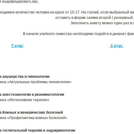
и индифицировать вас.
одимое количество человек на курсе от 15-17. На случай, если выбранный в
оставить в форме заявки второй ( резервный 
Заполнить анкету можно один раз в 
В начале учебного семестра необходимо подойти в деканат факу
5 курс
6 курс
 акушерства и гинекологии
ина «Актуальные проблемы гинекологии»
 анестезиологии и реаниматологии
ина «Интенсивная терапия»
 Кожных и венерических болезней
ина «Профилактика кожных болезней»
 госпитальной терапии и эндокринологии