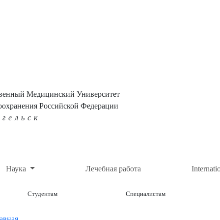
твенный Медицинский Университет
оохранения Российской Федерации
нгельск
Наука
Лечебная работа
Internati
Студентам
Специалистам
авная