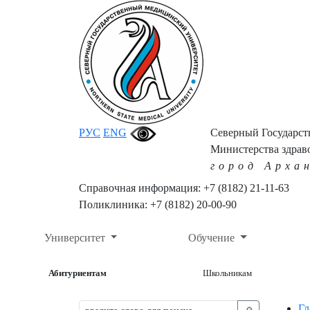
РУС
ENG
Северный Государс
Министерства здрав
город Арха
Справочная информация: +7 (8182) 21-11-63
Поликлиника: +7 (8182) 20-00-90
Университет
Обучение
Абитуриентам
Школьникам
Гл