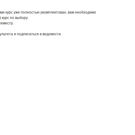
ами курс уже полностью укомплектован, вам необходимо
) курс по выбору.
семестр.
льтета и подписаться в ведомости .