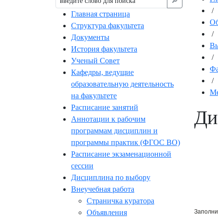
🔎︎
/
Главная страница
Об
Структура факультета
/
Документы
Вы
История факультета
/
Ученый Совет
Фа
Кафедры, ведущие
/
образовательную деятельность
Ме
на факультете
Расписание занятий
Ди
Аннотации к рабочим
программам дисциплин и
программы практик (ФГОС ВО)
Расписание экзаменационной
сессии
Дисциплина по выбору
Внеучебная работа
Страничка куратора
Объявления
Заполни