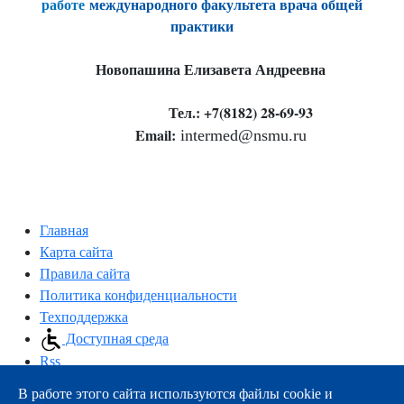
работе
международного факультета врача общей
практики
Новопашина Елизавета Андреевна
Тел.: +7(8182) 28-69-93
Email:
intermed@nsmu.ru
Главная
Карта сайта
Правила сайта
Политика конфиденциальности
Техподдержка
Доступная среда
Rss
В работе этого сайта используются файлы cookie и
163000, г.Архангельск, пр-т Троицкий, 51