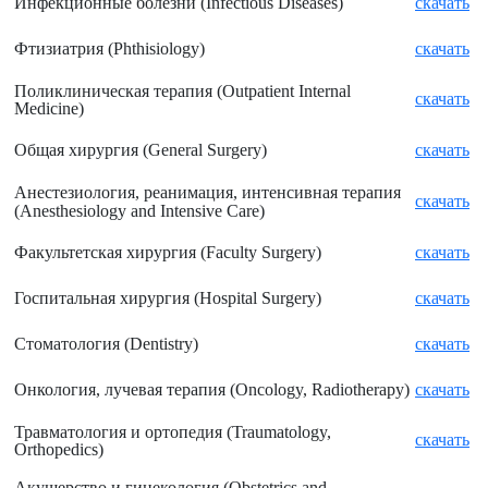
Инфекционные болезни (
Infectious Diseases)
скачать
Фтизиатрия (
Phthisiology)
скачать
Поликлиническая терапия (
Outpatient Internal
скачать
Medicine)
Общая хирургия (
General Surgery)
скачать
Анестезиология, реанимация, интенсивная терапия
скачать
(
Anesthesiology and Intensive Care)
Факультетская хирургия (
Faculty Surgery)
скачать
Госпитальная хирургия (
Hospital Surgery)
скачать
Стоматология (
Dentistry)
скачать
Онкология, лучевая терапия (
Oncology, Radiotherapy)
скачать
Травматология и ортопедия (
Traumatology,
скачать
Orthopedics)
Акушерство и гинекология (
Obstetrics and