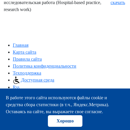
исследовательская работа (Hospital-based practice,
скачать
research work)
Главная
Карта сайта
Правила сайта
Политика конфиденциальности
Техподдержка
Доступная среда
Rss
В работе этого сайта используются файлы cookie и
163000, г.Архангельск, пр-т Троицкий, 51
средства сбора статистики (в т.ч., Яндекс.Метрика).
тел.:
+7 (8182) 21-11-63
Оставаясь на сайте, вы выражаете свое согласие.
e-mail:
info@nsmu.ru
Хорошо
© ФГБОУ ВО СГМУ (г. Архангельск) Минздрава России