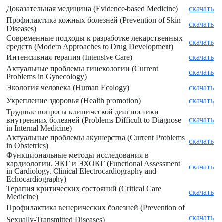
Доказательная медицина (
Evidence-based Medicine)
скачать
Профилактика кожных болезней (Prevention of Skin
скачать
Diseases)
Современные подходы к разработке лекарственных
скачать
средств (
Modern Approaches to Drug Development)
Интенсивная терапия (
Intensive Care)
скачать
Актуальные проблемы гинекологии (
Current
скачать
Problems in Gynecology)
Экология человека (
Human Ecology)
скачать
Укрепление здоровья (
Health promotion)
скачать
Трудные вопросы клинической диагностики
скачать
внутренних болезней (
Problems Difficult to Diagnose
in Internal Medicine)
Актуальные проблемы акушерства (
Current Problems
скачать
in Obstetrics)
Функциональные методы исследования в
кардиологии. ЭКГ и ЭХОКГ (
Functional Assessment
скачать
in Cardiology. Clinical Electrocardiography and
Echocardiography)
Терапия критических состояний (
Critical Care
скачать
Medicine)
Профилактика венерических болезней (
Prevention of
скачать
Sexually-Transmitted Diseases)