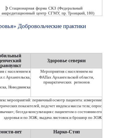
þ
Стационарная
форма
СКЗ
(Федеральный
аккредитационный
центр
СГМУ,
пр. Троицкий, 180)
ровья» Добровольческие практики
обильный
денческий
Здоровье
северян
дравпункт
я с населением в
Мероприятия
с
населением
на
ах
г.
Архангельска,
ФАПах Архангельской области,
приарктических
регионов
ска,
Новодвинска
лекс
мероприятий:
первичный
осмотр
пациента:
измерение
трических
показателей,
подсчет
индекса
массы
тела;
опрос
ивычки»;
беседа-консультация
с
пациентом о
состоянии
его
здоровья и по ЗОЖ; выдача листовок и брошюр по ЗОЖ
мости-
нет
Нарко-
Стоп