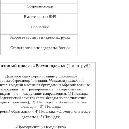
Оберегая
сердца
Вместе
против
ВИЧ
ПроЗрение
Здоровье
суставов
в
надежных
руках
Стоматологическое
здоровье
России
антовый
проект
«Росмолодежь»
(
1
млн.
руб.)
Цель проекта
- формирование у школьников
оровьесберегающей позиции.
Механизм реализации
-
нтеры-медики выезжают бригадами в образовательные
учреждения
и
разворачивают
интерактивные
ощадки
по
следующим
направлениям: 1) Площадка
едицинский осмотр» (в т.ч. беседы по профилактике
едных
привычек);
2)
Площадка
«Обучение
первой
помощи»;
3)
Площадка
оровый
образ
жизни»;
4)
Площадка
«Стоматологическое
здоровье»;
5)
Площадка
«Профориентация
в
медицину».