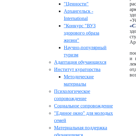
"Ценности"
ра
ар
Архангельск -
зд
International
«У
"Конкурс "ВУЗ
«С
зд
здорового образа
ст
жизни"
Ар
Научно-популярный
по
туризм
и 
Адаптация обучающихся
ле
Институт кураторства
от
во
Методические
материалы
Психологическое
сопровождение
Социальное сопровождение
"Единое окно" для молодых
семей
Материальная поддержка
обучающимся