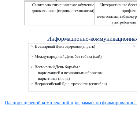
Санитарно-гигиеническое обучение
Интерактивные бесе
дошкольников
(игровые
технологии)
профила
алкоголизма,
табакокур
употребления
Информационно-коммуникационна
>
Всемирный
День
здоровья
(апрель)
>
>
Международный
День
без
табака
(май)
>
Всемирный
День
борьбы
с
наркоманией
и
незаконным оборотом
наркотиков
(июнь)
>
Всероссийский
День
трезвости
(сентябрь)
Паспорт целевой комплексной программы по формированию з