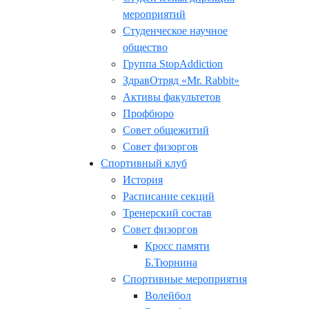
мероприятий
Студенческое научное
общество
Группа StopAddiction
ЗдравОтряд «Mr. Rabbit»
Активы факультетов
Профбюро
Совет общежитий
Совет физоргов
Спортивный клуб
История
Расписание секций
Тренерский состав
Совет физоргов
Кросс памяти
Б.Тюрнина
Спортивные мероприятия
Волейбол