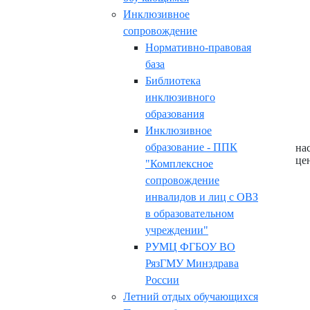
Инклюзивное
сопровождение
Нормативно-правовая
база
Библиотека
инклюзивного
образования
Инклюзивное
образование - ППК
на
це
"Комплексное
сопровождение
инвалидов и лиц с ОВЗ
в образовательном
учреждении"
РУМЦ ФГБОУ ВО
РязГМУ Минздрава
России
Летний отдых обучающихся