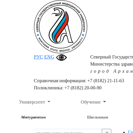
РУС
ENG
Северный Государс
Министерства здрав
город Арха
Справочная информация: +7 (8182) 21-11-63
Поликлиника: +7 (8182) 20-00-90
Университет
Обучение
Абитуриентам
Школьникам
Гл