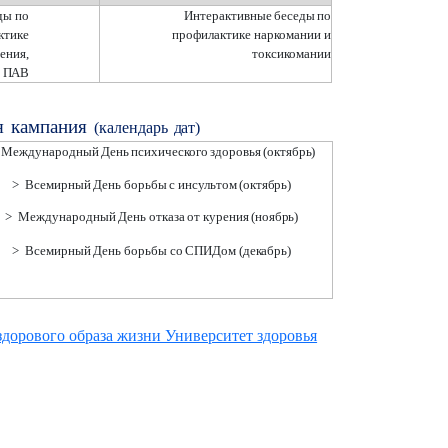
ды по
Интерактивные
беседы
по
ктике
профилактике наркомании и
ения,
токсикомании
ПАВ
я
кампания
(календарь
дат)
Международный
День
психического
здоровья
(октябрь)
>
Всемирный
День
борьбы
с
инсультом
(октябрь)
>
Международный
День
отказа
от
курения
(ноябрь)
>
Всемирный
День
борьбы
со
СПИДом
(декабрь)
дорового образа жизни Университет здоровья