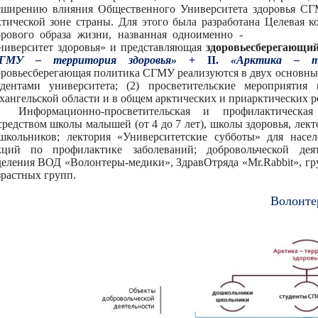
сширению влияния Общественного Университета здоровья СГ
ктической зоне страны. Для этого была разработана Целевая к
орового
образа
жизни,
названная
одноименно
-
ниверситет здоровья» и представляющая
здоровьесберегающи
ГМУ – территория здоровья»
+ II.
«Арктика – те
оровьесберегающая политика СГМУ реализуются в двух основных
удентами университета; (2) просветительские мероприятия
хангельской области и в общем арктических и приарктических 
Информационно-просветительская и профилактическа
средством школы малышей (от 4 до 7 лет), школы здоровья, лек
школьников; лектория «Университетские субботы» для насел
кций по профилактике заболеваний; добровольческой деят
деления ВОД «Волонтеры-медики», ЗдравОтряда «Mr.Rabbit», гру
зрастных групп.
Волонте