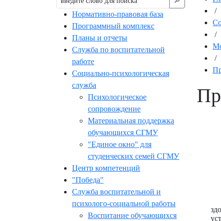
🔎︎
/
Нормативно-правовая база
С
Программный комплекс
/
Планы и отчеты
Мо
Служба по воспитательной
/
работе
Пр
Социально-психологическая
служба
Пр
Психологическое
сопровождение
Материальная поддержка
обучающихся СГМУ
"Единое окно" для
студенческих семей СГМУ
Центр компетенций
"Победа"
Служба воспитательной и
психолого-социальной работы
зд
Воспитание обучающихся
ус