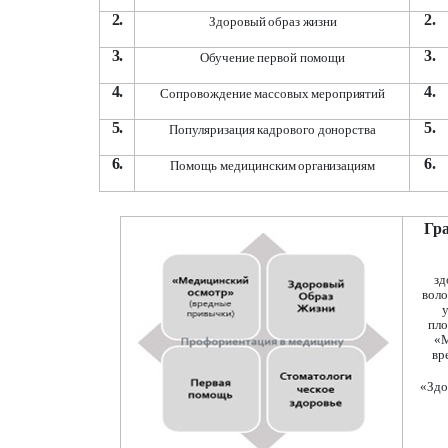
2.
2.
Здоровый
образ
жизни
3.
3.
Обучение
первой
помощи
4.
4.
Сопровождение
массовых
мероприятий
5.
5.
Популяризация
кадрового
донорства
6.
6.
Помощь
медицинским
организациям
Гр
зд
воло
пл
«М
вр
«Зд