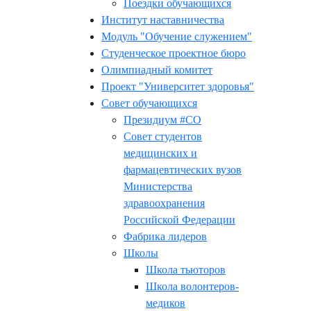
Поездки обучающихся
Институт наставничества
Модуль "Обучение служением"
Студенческое проектное бюро
Олимпиадный комитет
Проект "Университет здоровья"
Совет обучающихся
Президиум #СО
Совет студентов
медицинских и
фармацевтических вузов
Министерства
здравоохранения
Российской Федерации
Фабрика лидеров
Школы
Школа тьюторов
Школа волонтеров-
медиков