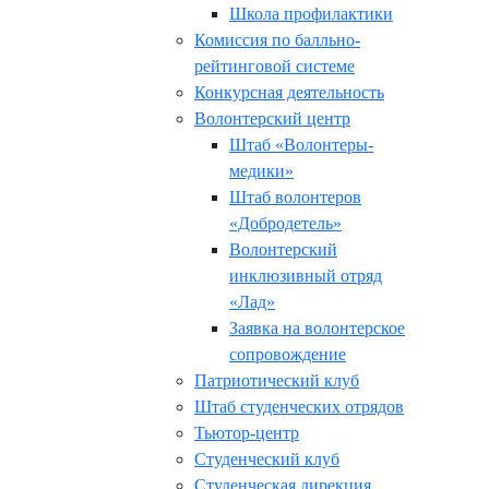
Школа профилактики
Комиссия по балльно-
рейтинговой системе
Конкурсная деятельность
Волонтерский центр
Штаб «Волонтеры-
медики»
Штаб волонтеров
«Добродетель»
Волонтерский
инклюзивный отряд
«Лад»
Заявка на волонтерское
сопровождение
Патриотический клуб
Штаб студенческих отрядов
Тьютор-центр
Студенческий клуб
Студенческая дирекция