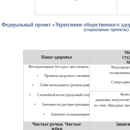
Федеральный
проект «Укрепление общественного
здо
(социальные проекты)
М
Наше
здоровье
сту
з
Интерактивные
беседы
с
населением:
Мероприяти
поликлиник
×
Правила
здорового
питания
Северодвин
×
Тайм-менеджмент
(режим
дня)
Комп
×
Спокойной
ночи
(здоровый
сон)
давления,
антропоме
×
Значимость
диспансеризации
по
теме
«Вредные
пр
×
Значимость
вакцинации
Чистые
ручки.
Чистые
Зависи
зубки