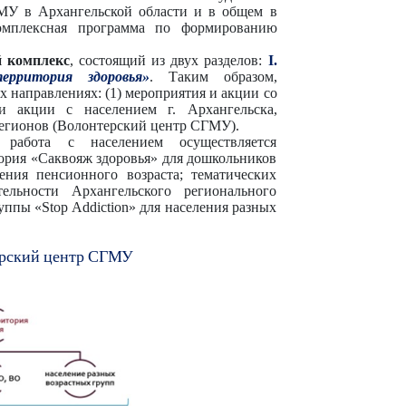
МУ в Архангельской области и в общем в
омплексная
программа
по
формированию
й комплекс
, состоящий из двух разделов:
I.
рритория здоровья»
. Таким образом,
 направлениях: (1) мероприятия и акции со
 и акции с населением г. Архангельска,
регионов (Волонтерский центр СГМУ).
я работа с населением осуществляется
тория «Саквояж здоровья» для дошкольников
ения пенсионного возраста; тематических
ельности Архангельского регионального
ппы «Stop Addiction» для населения разных
рский
центр
СГМУ