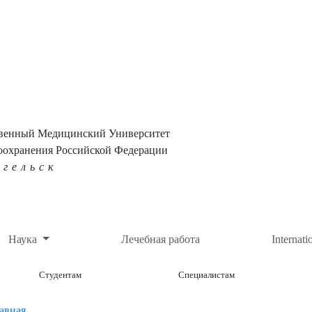
твенный Медицинский Университет
оохранения Российской Федерации
нгельск
Наука
Лечебная работа
Internati
Студентам
Специалистам
авная