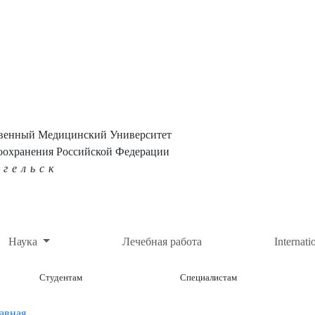
твенный Медицинский Университет
оохранения Российской Федерации
нгельск
Наука
Лечебная работа
Internati
Студентам
Специалистам
авная