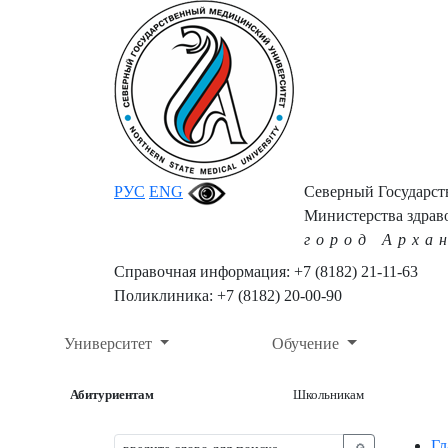
РУС
ENG
Северный Государс
Министерства здрав
город Арха
Справочная информация: +7 (8182) 21-11-63
Поликлиника: +7 (8182) 20-00-90
Университет
Обучение
Абитуриентам
Школьникам
Гл