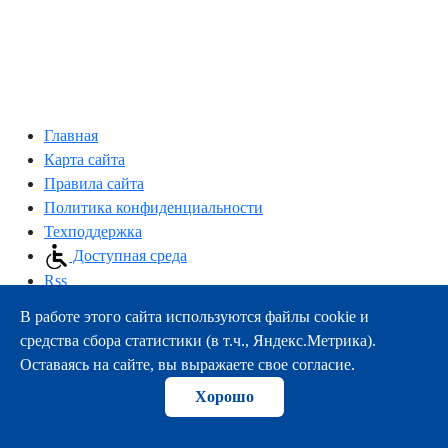
Главная
Карта сайта
Правила сайта
Политика конфиденциальности
Техподдержка
Доступная среда
Rss
В работе этого сайта используются файлы cookie и
163000, г.Архангельск, пр-т Троицкий, 51
средства сбора статистики (в т.ч., Яндекс.Метрика).
тел.:
+7 (8182) 21-11-63
Оставаясь на сайте, вы выражаете свое согласие.
e-mail:
info@nsmu.ru
Хорошо
© ФГБОУ ВО СГМУ (г. Архангельск) Минздрава России
2008-2026