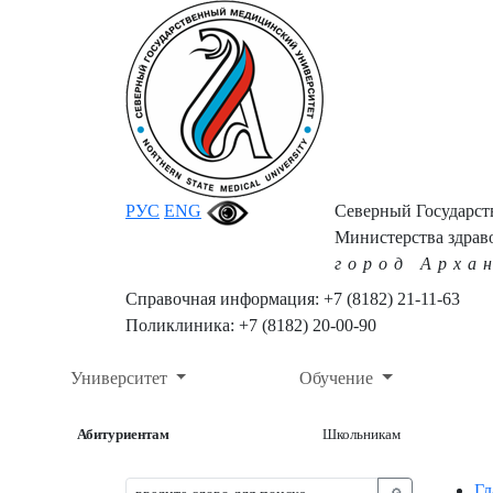
РУС
ENG
Северный Государс
Министерства здрав
город Арха
Справочная информация: +7 (8182) 21-11-63
Поликлиника: +7 (8182) 20-00-90
Университет
Обучение
Абитуриентам
Школьникам
Гл