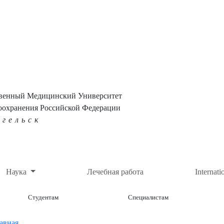
твенный Медицинский Университет
оохранения Российской Федерации
нгельск
Наука
Лечебная работа
Internati
Студентам
Специалистам
авная