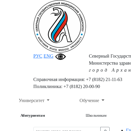
РУС
ENG
Северный Государс
Министерства здрав
город Арха
Справочная информация: +7 (8182) 21-11-63
Поликлиника: +7 (8182) 20-00-90
Университет
Обучение
Абитуриентам
Школьникам
Гл