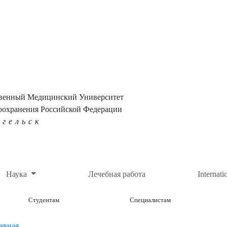
твенный Медицинский Университет
оохранения Российской Федерации
нгельск
Наука
Лечебная работа
Internati
Студентам
Специалистам
авная