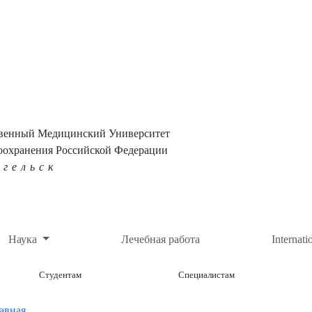
твенный Медицинский Университет
оохранения Российской Федерации
нгельск
Наука
Лечебная работа
Internati
Студентам
Специалистам
авная