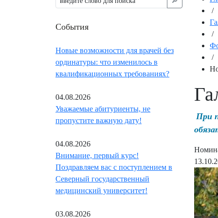
🔎︎
/
Га
События
/
Фо
Новые возможности для врачей без
/
ординатуры: что изменилось в
Но
квалификационных требованиях?
Га
04.08.2026
Уважаемые абитуриенты, не
При 
пропустите важную дату!
обяза
04.08.2026
Номина
Внимание, первый курс!
13.10.
Поздравляем вас с поступлением в
Северный государственный
медицинский университет!
03.08.2026