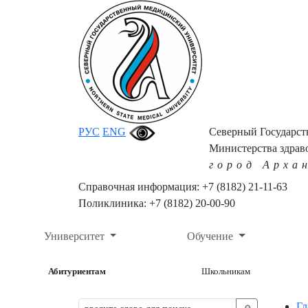
РУС
ENG
Северный Государс
Министерства здрав
город Арха
Справочная информация: +7 (8182) 21-11-63
Поликлиника: +7 (8182) 20-00-90
Университет
Обучение
Абитуриентам
Школьникам
Гл