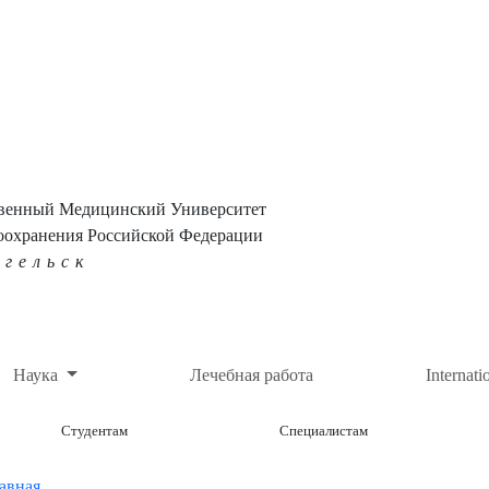
твенный Медицинский Университет
оохранения Российской Федерации
нгельск
Наука
Лечебная работа
Internati
Студентам
Специалистам
авная