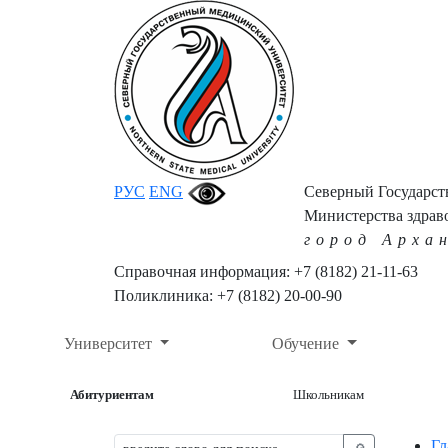
РУС
ENG
Северный Государс
Министерства здрав
город Арха
Справочная информация: +7 (8182) 21-11-63
Поликлиника: +7 (8182) 20-00-90
Университет
Обучение
Абитуриентам
Школьникам
Гл