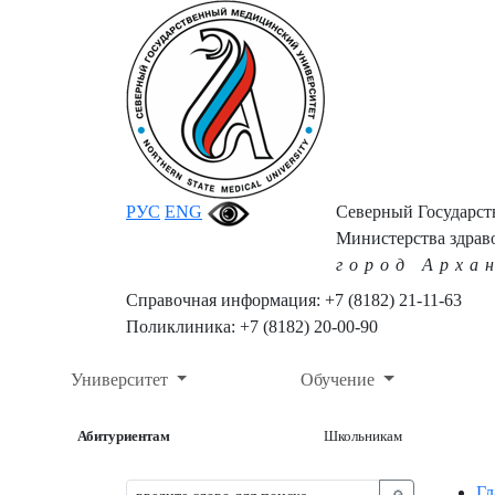
РУС
ENG
Северный Государс
Министерства здрав
город Арха
Справочная информация: +7 (8182) 21-11-63
Поликлиника: +7 (8182) 20-00-90
Университет
Обучение
Абитуриентам
Школьникам
Гл