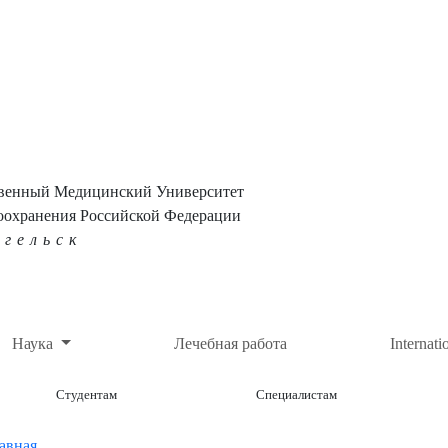
твенный Медицинский Университет
оохранения Российской Федерации
нгельск
Наука
Лечебная работа
Internati
Студентам
Специалистам
авная