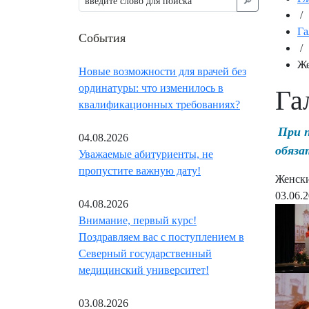
🔎︎
/
Га
События
/
Же
Новые возможности для врачей без
ординатуры: что изменилось в
Га
квалификационных требованиях?
При 
04.08.2026
обяза
Уважаемые абитуриенты, не
пропустите важную дату!
Женск
03.06.
04.08.2026
Внимание, первый курс!
Поздравляем вас с поступлением в
Северный государственный
медицинский университет!
03.08.2026