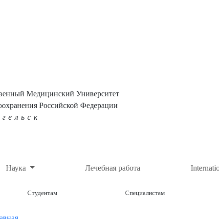
твенный Медицинский Университет
оохранения Российской Федерации
нгельск
Наука
Лечебная работа
Internati
Студентам
Специалистам
авная