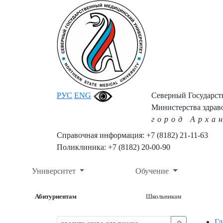
РУС
ENG
Северный Государс
Министерства здрав
город Арха
Справочная информация: +7 (8182) 21-11-63
Поликлиника: +7 (8182) 20-00-90
Университет
Обучение
Абитуриентам
Школьникам
Гл