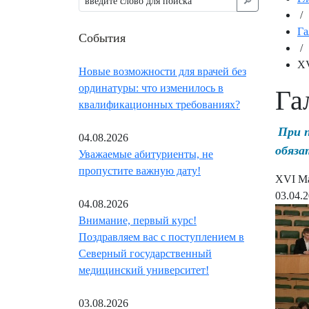
🔎︎
/
Га
События
/
XV
Новые возможности для врачей без
ординатуры: что изменилось в
Га
квалификационных требованиях?
При 
04.08.2026
обяза
Уважаемые абитуриенты, не
пропустите важную дату!
XVI Ма
03.04.
04.08.2026
Внимание, первый курс!
Поздравляем вас с поступлением в
Северный государственный
медицинский университет!
03.08.2026